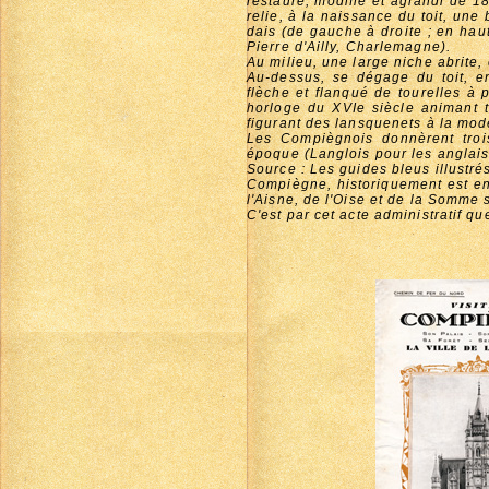
restauré, modifié et agrandi de 
relie, à la naissance du toit, une
dais (de gauche à droite ; en haut
Pierre d'Ailly, Charlemagne).
Au milieu, une large niche abrite
Au-dessus, se dégage du toit, e
flèche et flanqué de tourelles à 
horloge du XVIe siècle animant to
figurant des lansquenets à la mod
Les Compiègnois donnèrent troi
époque (Langlois pour les anglais
Source : Les guides bleus illustré
Compiègne, historiquement est en 
l'Aisne, de l'Oise et de la Somme 
C'est par cet acte administratif q