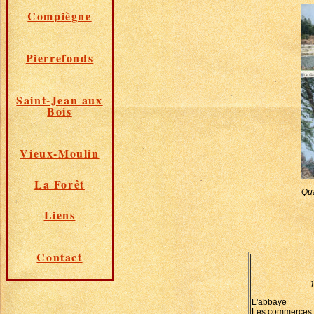
Compiègne
Pierrefonds
Saint-Jean aux
Bois
Vieux-Moulin
La Forêt
Qua
Liens
Contact
1
L'abbaye
Les commerces