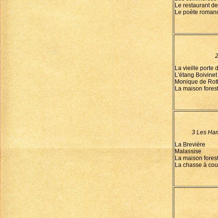
Le restaurant d
Le poète roman
2
La vieille porte
L'étang Boivinet
Monique de Roth
La maison fores
3 Les Ha
La Brevière
Malassise
La maison fores
La chasse à cou