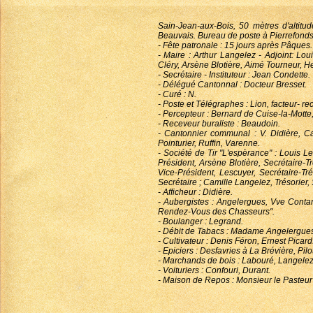
Sain-Jean-aux-Bois, 50 mètres d'altit
Beauvais. Bureau de poste à Pierrefonds
- Fête patronale : 15 jours après Pâques.
- Maire : Arthur Langelez - Adjoint: Lo
Cléry, Arsène Blotière, Aimé Tourneur, H
- Secrétaire - Instituteur : Jean Condette.
- Délégué Cantonnal : Docteur Bresset.
- Curé : N.
- Poste et Télégraphes : Lion, facteur- re
- Percepteur : Bernard de Cuise-la-Motte
- Receveur buraliste : Beaudoin.
- Cantonnier communal : V. Didière, Ca
Pointurier, Ruffin, Varenne.
- Société de Tir "L'espèrance" : Louis L
Président, Arsène Blotière, Secrétaire-
Vice-Président, Lescuyer, Secrétaire-Tr
Secrétaire ; Camille Langelez, Trésorier,
- Afficheur : Didière.
- Aubergistes : Angelergues, Vve Contant
Rendez-Vous des Chasseurs".
- Boulanger : Legrand.
- Débit de Tabacs : Madame Angelergue
- Cultivateur : Denis Féron, Ernest Picard
- Epiciers : Desfavries à La Brévière, Pil
- Marchands de bois : Labouré, Langelez,
- Voituriers : Confouri, Durant.
- Maison de Repos : Monsieur le Paste