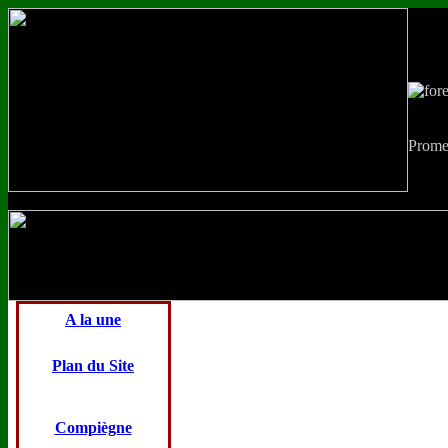
Prome
A la une
Plan du Site
Compiègne