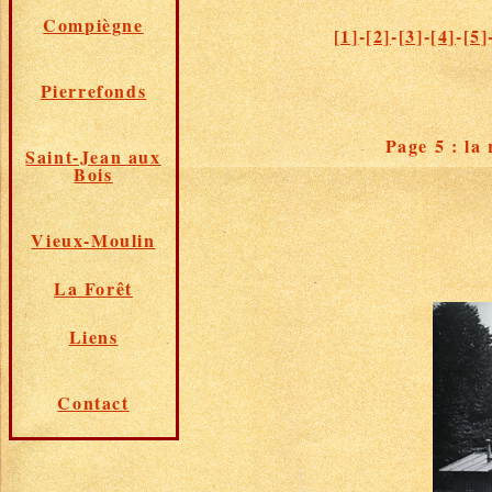
Compiègne
[1]
-
[2]
-
[3]
-
[4]
-
[5]
Pierrefonds
Page 5 : la
Saint-Jean aux
Bois
Vieux-Moulin
La Forêt
Liens
Contact