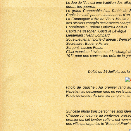
Le Jeu de l'Arc est une tradition des vi
durant les guerres.
Le grand Connétable était l'abbé de 
Capitaine aidé par un Lieutenant et d'u
La Compagnie d'Arc de Vieux-Moulin a ét
des officiers chargés des officiers charg
Connétable : Eugène Lefèvre-Pontalis
Capitaine trésorier : Gustave Lévêque
Lieutenant : Henri Lombard
Sous-Lieutenant porte-drapeau : Wencela
Secrétaire : Eugène Faivre
Sergent : Lucien Poulet
C'est monsieur Lévêque qui fut chargé de
1911 pour une concession près de la gar
Défilé du 14 Juillet avec 
Photo de gauche : Au premier rang au m
Pépette), au deuxième rang en veste blanc
Photo de droite : Au premier rang en man
Sur cette photo trois personnes sont identi
Chaque compagnie au printemps procède a
premier qui fait tomber celle-ci est no
une ville qui organise le "Bouquet Provinc