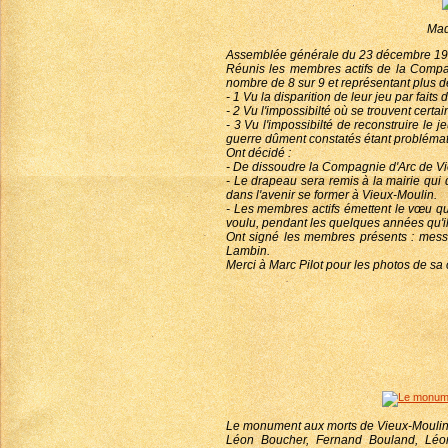
Mad
Assemblée générale du 23 décembre 1
Réunis les membres actifs de la Compa
nombre de 8 sur 9 et représentant plus 
- 1 Vu la disparition de leur jeu par faits 
- 2 Vu l'impossibilté où se trouvent cert
- 3 Vu l'impossibilté de reconstruire l
guerre dûment constatés étant problémat
Ont décidé :
- De dissoudre la Compagnie d'Arc de Vieu
- Le drapeau sera remis à la mairie qui
dans l'avenir se former à Vieux-Moulin.
- Les membres actifs émettent le vœu qu'
voulu, pendant les quelques années qu'il
Ont signé les membres présents : messie
Lambin.
Merci à Marc Pilot pour les photos de sa 
Le monument aux morts de Vieux-Moulin c
Léon Boucher, Fernand Bouland, Léon