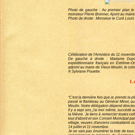
Photo de gauche : Au premier plan le 
monsieur Pierre Bronner, Ajoint au mai
Photo de droite : Monsieur le Curé Loui
Célébration de l'Armistice du 11 novem
De gauche à droite : Madame Dupont
expéditionnaire français en Extrême-Or
adjoint au maire de Vieux-Moulin, le co
® Sylviane Pouetre.
L
"C'est la dernière fois que je prends la
passé le flambeau au Général Minot, qu
Moulin. Notre délégation dépend directe
Il y a sept ans, j'ai moi même, succédé au
la Nièvre. Je tiens à remercier toutes ce
tout d'abord et son Conseil Municipal pa
village, veuves d'anciens combattants o
14 juillet et 11 novembre.
Je ne vais pas énumérer la liste de tou