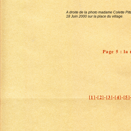
A droite de la photo madame Colette Pit
18 Juin 2000 sur la place du village.
Page 5 : la
[1]
-
[2]
-
[3]
-
[4]
-
[5]