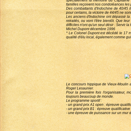
spécialement la mémoire du Capitaine T
familles reçoivent nos condoléances les 
Des combattants d'Indochine de 40/45 il 
pour certains, la victoire de 44/45 ne son
Les anciens d'Indochine ont dépassé la s
retraités, ou vont l'être bientôt. Que l
difficiles n'ont qu'un seul désir : Servir la
Michel Dupont décembre 1996
* Le Colonel Dupont est décédé le 17 ma
qualité d'élu local, également comme g
Le concours hippique de Vieux-Moulin a 
Roger Lesaunier.
Pour la première fois l'organisateur, 
toujours beaucoup de monde.
Le programme sportif :
- un grand prix A1 open : épreuve quali
- un grand prix B1 : épreuve qualificat
- une épreuve de puissance sur un mur d